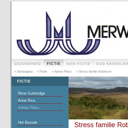
FICTIE
GEZONDHEID
NON-FICTIE
OUD-KATHOLIE
» Startpagina
» Fictie
» Adrian Plass
» Stress familie Robinson
FICTIE
Rene Gutteridge
Anne Rice
Adrian Plass
Het Bezoek
Stress familie Ro