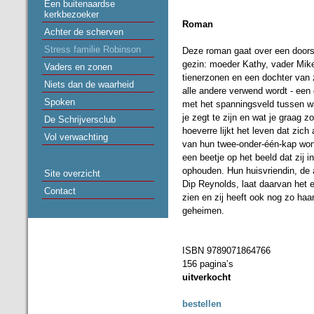
Een buitenaardse
kerkbezoeker
Roman
Achter de scherven
Stress familie Robinson
Deze roman gaat over een doorsn
gezin: moeder Kathy, vader Mik
Vaders en zonen
tienerzonen en een dochter van 
Niets dan de waarheid
alle andere verwend wordt - een
Spoken
met het spanningsveld tussen wa
je zegt te zijn en wat je graag zo
De Schrijversclub
hoeverre lijkt het leven dat zich
Vol verwachting
van hun twee-onder-één-kap won
een beetje op het beeld dat zij i
ophouden. Hun huisvriendin, de
Site overzicht
Dip Reynolds, laat daarvan het 
Contact
zien en zij heeft ook nog zo haa
geheimen.
ISBN 9789071864766
156 pagina’s
uitverkocht
bestellen